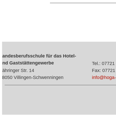
Landesberufsschule für das Hotel-
und Gaststättengewerbe
Tel.: 07721
Zähringer Str. 14
Fax: 07721
78050 Villingen-Schwenningen
info@hoga-