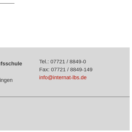
Tel.: 07721 / 8849-0
ufsschule
Fax: 07721 / 8849-149
info@internat-lbs.de
ingen