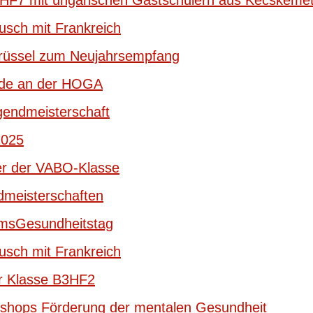
HF7 mit ungarischen Gastschülern aus Kecskemé
usch mit Frankreich
Brüssel zum Neujahrsempfang
ede an der HOGA
endmeisterschaft
2025
er der VABO-Klasse
dmeisterschaften
umsGesundheitstag
usch mit Frankreich
r Klasse B3HF2
shops Förderung der mentalen Gesundheit