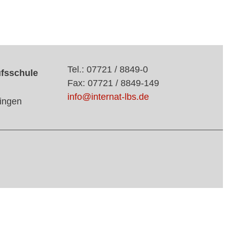
Tel.: 07721 / 8849-0
ufsschule
Fax: 07721 / 8849-149
info@internat-lbs.de
ingen