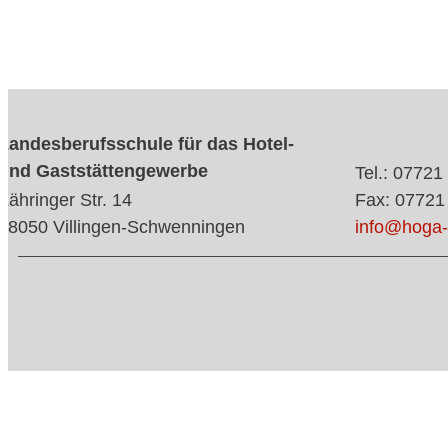
Landesberufsschule für das Hotel-
und Gaststättengewerbe
Tel.: 07721
Zähringer Str. 14
Fax: 07721
78050 Villingen-Schwenningen
info@hoga-