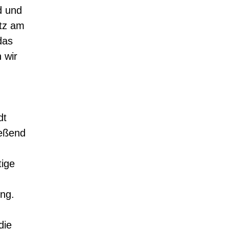
d und
atz am
das
 wir
dt
ießend
tige
ng.
die