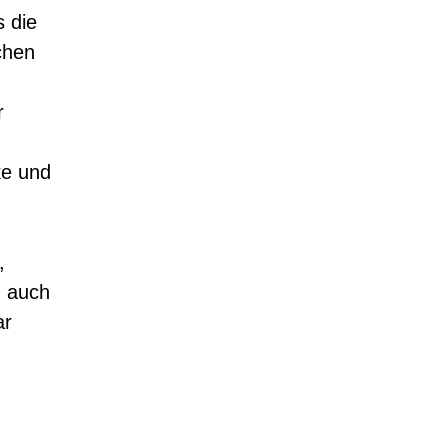
s die
chen
r
ke und
,
n auch
ar