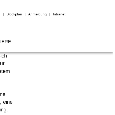
e
Blockplan
Anmeldung
Intranet
IERE
ich
ur-
ystem
ine
, eine
ung.