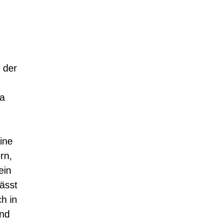
 der
,
ga
ine
rn,
ein
ässt
h in
und