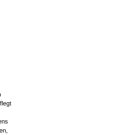
n
flegt
ens
en,