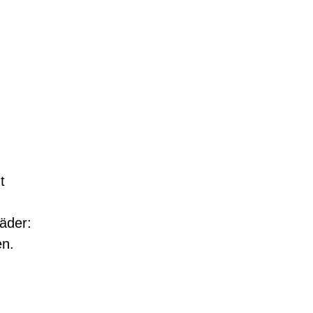
t
äder:
en.