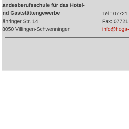
Landesberufsschule für das Hotel-
und Gaststättengewerbe
Tel.: 07721
Zähringer Str. 14
Fax: 07721
78050 Villingen-Schwenningen
info@hoga-