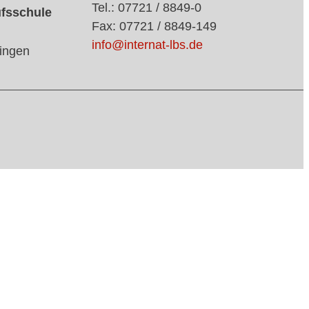
Tel.: 07721 / 8849-0
ufsschule
Fax: 07721 / 8849-149
info@internat-lbs.de
ingen