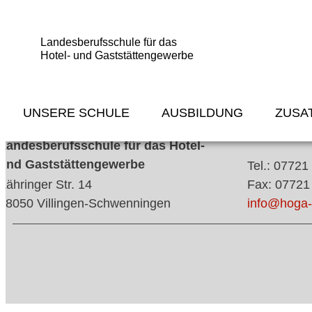
Landesberufsschule für das
Hotel- und Gaststättengewerbe
UNSERE SCHULE
AUSBILDUNG
ZUSA
Landesberufsschule für das Hotel-
und Gaststättengewerbe
Tel.: 07721
Zähringer Str. 14
Fax: 07721
78050 Villingen-Schwenningen
info@hoga-