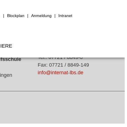
e
Blockplan
Anmeldung
Intranet
IERE
Tel.: 07721 / 8849-0
ufsschule
Fax: 07721 / 8849-149
info@internat-lbs.de
ingen