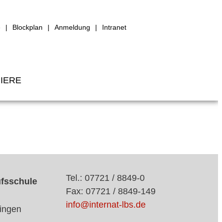
e
Blockplan
Anmeldung
Intranet
IERE
Tel.: 07721 / 8849-0
ufsschule
Fax: 07721 / 8849-149
info@internat-lbs.de
ingen