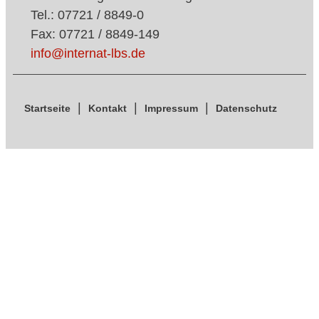
Tel.: 07721 / 8849-0
Fax: 07721 / 8849-149
info@internat-lbs.de
Startseite
Kontakt
Impressum
Datenschutz