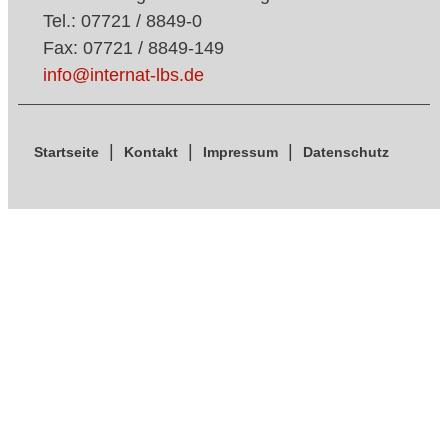
Tel.: 07721 / 8849-0
Fax: 07721 / 8849-149
info@internat-lbs.de
Startseite
Kontakt
Impressum
Datenschutz