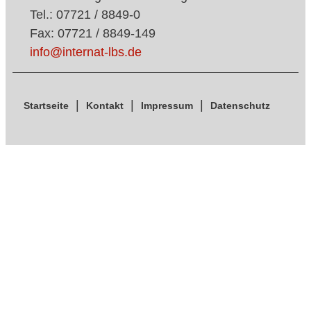
Tel.: 07721 / 8849-0
Fax: 07721 / 8849-149
info@internat-lbs.de
Startseite
Kontakt
Impressum
Datenschutz