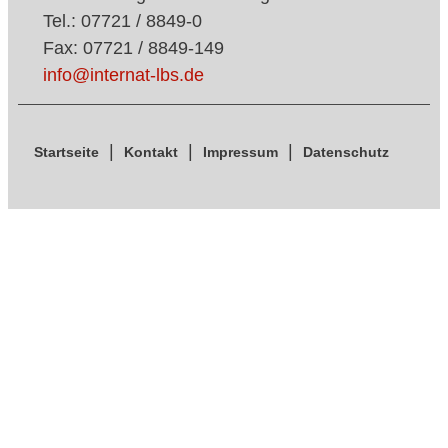
Tel.: 07721 / 8849-0
Fax: 07721 / 8849-149
info@internat-lbs.de
Startseite
Kontakt
Impressum
Datenschutz