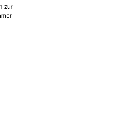
h zur
immer