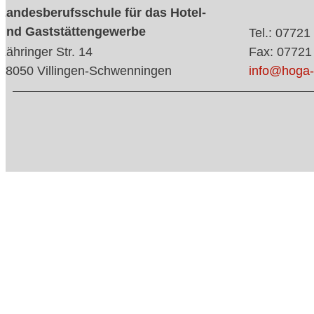
Landesberufsschule für das Hotel-
und Gaststättengewerbe
Tel.: 07721
Zähringer Str. 14
Fax: 07721
78050 Villingen-Schwenningen
info@hoga-