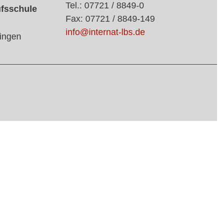
Tel.: 07721 / 8849-0
ufsschule
Fax: 07721 / 8849-149
info@internat-lbs.de
ingen