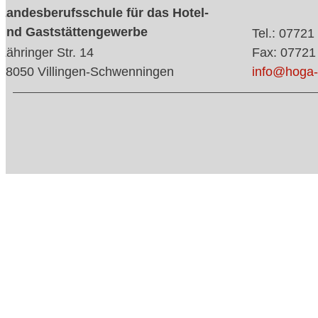
Landesberufsschule für das Hotel-
und Gaststättengewerbe
Tel.: 07721
Zähringer Str. 14
Fax: 07721
78050 Villingen-Schwenningen
info@hoga-