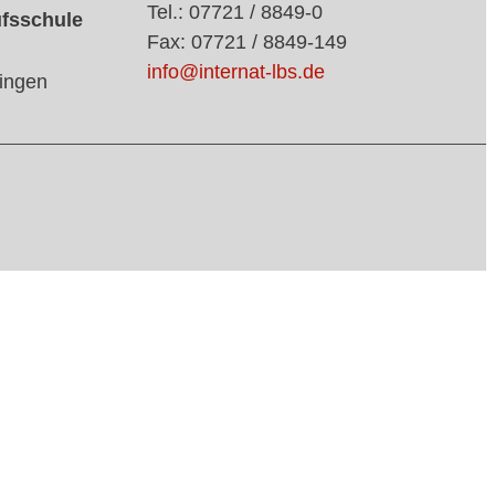
Tel.: 07721 / 8849-0
ufsschule
Fax: 07721 / 8849-149
info@internat-lbs.de
ingen